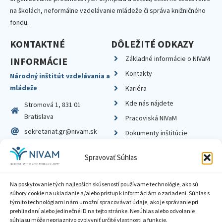
na školách, neformálne vzdelávanie mládeže či správa knižničného
fondu.
KONTAKTNÉ
DÔLEŽITÉ ODKAZY
Základné informácie o NIVaM
INFORMÁCIE
Kontakty
Národný inštitút vzdelávania a
mládeže
Kariéra
Kde nás nájdete
Stromová 1, 831 01
Bratislava
Pracoviská NIVaM
sekretariat.gr@nivam.sk
Dokumenty inštitúcie
IČO: 00164348
Knižnica
Spravovať Súhlas
DIČ: 2020798714
Na poskytovanie tých najlepších skúseností používame technológie, ako sú
súbory cookie na ukladanie a/alebo prístup k informáciám o zariadení. Súhlas s
týmito technológiami nám umožní spracovávať údaje, ako je správanie pri
prehliadaní alebo jedinečné ID na tejto stránke. Nesúhlas alebo odvolanie
Zásady ochrany súkromia
súhlasu môže nepriaznivo ovplyvniť určité vlastnosti a funkcie.