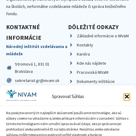
na školách, neformálne vzdelávanie mládeže či správa knižničného
fondu.
KONTAKTNÉ
DÔLEŽITÉ ODKAZY
Základné informácie o NIVaM
INFORMÁCIE
Kontakty
Národný inštitút vzdelávania a
mládeže
Kariéra
Kde nás nájdete
Stromová 1, 831 01
Bratislava
Pracoviská NIVaM
sekretariat.gr@nivam.sk
Dokumenty inštitúcie
IČO: 00164348
Knižnica
Spravovať Súhlas
DIČ: 2020798714
Na poskytovanie tých najlepších skúseností používame technológie, ako sú
súbory cookie na ukladanie a/alebo prístup k informáciám o zariadení. Súhlas s
týmito technológiami nám umožní spracovávať údaje, ako je správanie pri
prehliadaní alebo jedinečné ID na tejto stránke. Nesúhlas alebo odvolanie
Zásady ochrany súkromia
súhlasu môže nepriaznivo ovplyvniť určité vlastnosti a funkcie.