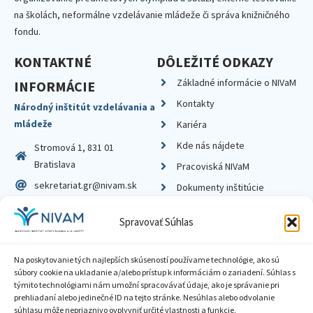
na školách, neformálne vzdelávanie mládeže či správa knižničného
fondu.
KONTAKTNÉ
DÔLEŽITÉ ODKAZY
Základné informácie o NIVaM
INFORMÁCIE
Kontakty
Národný inštitút vzdelávania a
mládeže
Kariéra
Kde nás nájdete
Stromová 1, 831 01
Bratislava
Pracoviská NIVaM
sekretariat.gr@nivam.sk
Dokumenty inštitúcie
IČO: 00164348
Knižnica
Spravovať Súhlas
DIČ: 2020798714
Na poskytovanie tých najlepších skúseností používame technológie, ako sú
súbory cookie na ukladanie a/alebo prístup k informáciám o zariadení. Súhlas s
týmito technológiami nám umožní spracovávať údaje, ako je správanie pri
prehliadaní alebo jedinečné ID na tejto stránke. Nesúhlas alebo odvolanie
Zásady ochrany súkromia
súhlasu môže nepriaznivo ovplyvniť určité vlastnosti a funkcie.