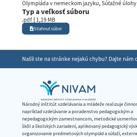
Olympiáda v nemeckom jazyku
,
Súťažné úlohy 
Typ a veľkosť súboru
.pdf | 1,19 MB
Stiahnuť súbor
Našli ste na stránke nejakú chybu? Dajte nám o
Národný inštitút vzdelávania a mládeže realizuje činno
napríklad vzdelávanie a poradenstvo pedagogickým a
nepedagogickým zamestnancom, metodické usmerňov
škôl a školských zariadení, aplikovaný pedagogický vý
organizovanie predmetových olympiád a súťaží, extern