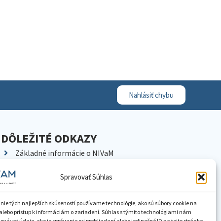
Nahlásiť chybu
DÔLEŽITÉ ODKAZY
Základné informácie o NIVaM
Kontakty
Spravovať Súhlas
Kariéra
Kde nás nájdete
nie tých najlepších skúseností používame technológie, ako sú súbory cookie na
Pracoviská NIVaM
alebo prístup k informáciám o zariadení. Súhlas s týmito technológiami nám
vávať údaje, ako je správanie pri prehliadaní alebo jedinečné ID na tejto stránke.