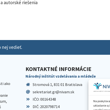
a autorské riešenia
 nej vedieť.
KONTAKTNÉ INFORMÁCIE
Národný inštitút vzdelávania a mládeže
sti ako
Stromová 1, 831 01 Bratislava
sekretariat.gr@nivam.sk
anie
IČO: 00164348
skum,
Na poskytova
ukladanie a/
DIČ: 2020798714
é
umožní spraco