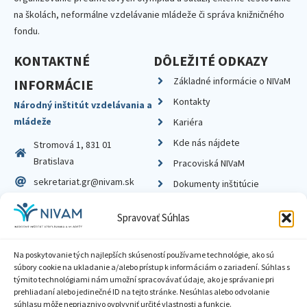
na školách, neformálne vzdelávanie mládeže či správa knižničného
fondu.
KONTAKTNÉ
DÔLEŽITÉ ODKAZY
Základné informácie o NIVaM
INFORMÁCIE
Kontakty
Národný inštitút vzdelávania a
mládeže
Kariéra
Kde nás nájdete
Stromová 1, 831 01
Bratislava
Pracoviská NIVaM
sekretariat.gr@nivam.sk
Dokumenty inštitúcie
IČO: 00164348
Knižnica
Spravovať Súhlas
DIČ: 2020798714
Na poskytovanie tých najlepších skúseností používame technológie, ako sú
súbory cookie na ukladanie a/alebo prístup k informáciám o zariadení. Súhlas s
týmito technológiami nám umožní spracovávať údaje, ako je správanie pri
prehliadaní alebo jedinečné ID na tejto stránke. Nesúhlas alebo odvolanie
Zásady ochrany súkromia
súhlasu môže nepriaznivo ovplyvniť určité vlastnosti a funkcie.