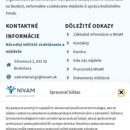
na školách, neformálne vzdelávanie mládeže či správa knižničného
fondu.
KONTAKTNÉ
DÔLEŽITÉ ODKAZY
Základné informácie o NIVaM
INFORMÁCIE
Kontakty
Národný inštitút vzdelávania a
mládeže
Kariéra
Kde nás nájdete
Stromová 1, 831 01
Bratislava
Pracoviská NIVaM
sekretariat.gr@nivam.sk
Dokumenty inštitúcie
IČO: 00164348
Knižnica
Spravovať Súhlas
DIČ: 2020798714
Na poskytovanie tých najlepších skúseností používame technológie, ako sú
súbory cookie na ukladanie a/alebo prístup k informáciám o zariadení. Súhlas s
týmito technológiami nám umožní spracovávať údaje, ako je správanie pri
prehliadaní alebo jedinečné ID na tejto stránke. Nesúhlas alebo odvolanie
Zásady ochrany súkromia
súhlasu môže nepriaznivo ovplyvniť určité vlastnosti a funkcie.