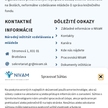
na školách, neformálne vzdelávanie mládeže či správa knižničného
fondu.
KONTAKTNÉ
DÔLEŽITÉ ODKAZY
Základné informácie o NIVaM
INFORMÁCIE
Kontakty
Národný inštitút vzdelávania a
mládeže
Kariéra
Kde nás nájdete
Stromová 1, 831 01
Bratislava
Pracoviská NIVaM
sekretariat.gr@nivam.sk
Dokumenty inštitúcie
IČO: 00164348
Knižnica
Spravovať Súhlas
DIČ: 2020798714
Na poskytovanie tých najlepších skúseností používame technológie, ako sú
súbory cookie na ukladanie a/alebo prístup k informáciám o zariadení. Súhlas s
týmito technológiami nám umožní spracovávať údaje, ako je správanie pri
prehliadaní alebo jedinečné ID na tejto stránke. Nesúhlas alebo odvolanie
Zásady ochrany súkromia
súhlasu môže nepriaznivo ovplyvniť určité vlastnosti a funkcie.