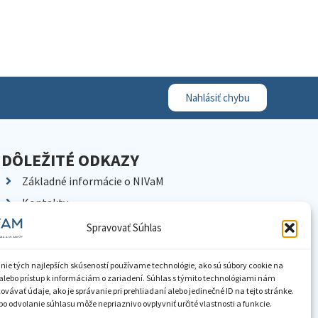
Nahlásiť chybu
DÔLEŽITÉ ODKAZY
Základné informácie o NIVaM
Kontakty
Kariéra
Spravovať Súhlas
Kde nás nájdete
Pracoviská NIVaM
nie tých najlepších skúseností používame technológie, ako sú súbory cookie na
alebo prístup k informáciám o zariadení. Súhlas s týmito technológiami nám
Dokumenty inštitúcie
vávať údaje, ako je správanie pri prehliadaní alebo jedinečné ID na tejto stránke.
o odvolanie súhlasu môže nepriaznivo ovplyvniť určité vlastnosti a funkcie.
Knižnica