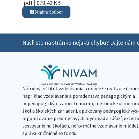
.pdf | 979,42 KB
Stiahnuť súbor
Našli ste na stránke nejakú chybu? Dajte nám o
Národný inštitút vzdelávania a mládeže realizuje činno
napríklad vzdelávanie a poradenstvo pedagogickým a
nepedagogickým zamestnancom, metodické usmerňov
škôl a školských zariadení, aplikovaný pedagogický vý
organizovanie predmetových olympiád a súťaží, extern
testovanie na školách, neformálne vzdelávanie mládeže
správa knižničného fondu.