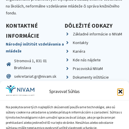
na školách, neformálne vzdelávanie mládeže či správa knižničného
fondu.
KONTAKTNÉ
DÔLEŽITÉ ODKAZY
Základné informácie o NIVaM
INFORMÁCIE
Kontakty
Národný inštitút vzdelávania a
mládeže
Kariéra
Kde nás nájdete
Stromová 1, 831 01
Bratislava
Pracoviská NIVaM
sekretariat.gr@nivam.sk
Dokumenty inštitúcie
IČO: 00164348
Knižnica
Spravovať Súhlas
DIČ: 2020798714
Na poskytovanie tých najlepších skúseností používame technológie, ako sú
súbory cookie na ukladanie a/alebo prístup k informáciám o zariadení. Súhlas s
týmito technológiami nám umožní spracovávať údaje, ako je správanie pri
prehliadaní alebo jedinečné ID na tejto stránke. Nesúhlas alebo odvolanie
Zásady ochrany súkromia
súhlasu môže nepriaznivo ovplyvniť určité vlastnosti a funkcie.