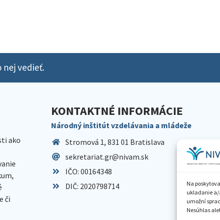
 nej vedieť.
KONTAKTNÉ INFORMÁCIE
Národný inštitút vzdelávania a mládeže
sti ako
Stromová 1, 831 01 Bratislava
sekretariat.gr@nivam.sk
anie
IČO: 00164348
skum,
Na poskytova
DIČ: 2020798714
é
ukladanie a/
 či
umožní spraco
Nesúhlas aleb