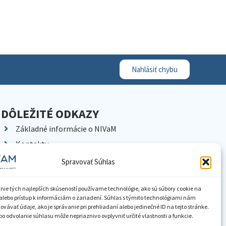
Nahlásiť chybu
DÔLEŽITÉ ODKAZY
Základné informácie o NIVaM
Kontakty
Kariéra
Spravovať Súhlas
Kde nás nájdete
Pracoviská NIVaM
nie tých najlepších skúseností používame technológie, ako sú súbory cookie na
alebo prístup k informáciám o zariadení. Súhlas s týmito technológiami nám
Dokumenty inštitúcie
vávať údaje, ako je správanie pri prehliadaní alebo jedinečné ID na tejto stránke.
o odvolanie súhlasu môže nepriaznivo ovplyvniť určité vlastnosti a funkcie.
Knižnica