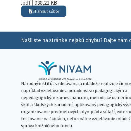
.pdf | 938,21 KB
Stiahnuť súbor
Našli ste na stránke nejakú chybu? Dajte nám o
Národný inštitút vzdelávania a mládeže realizuje činno
napríklad vzdelávanie a poradenstvo pedagogickým a
nepedagogickým zamestnancom, metodické usmerňov
škôl a školských zariadení, aplikovaný pedagogický vý
organizovanie predmetových olympiád a súťaží, extern
testovanie na školách, neformálne vzdelávanie mládeže
správa knižničného fondu.