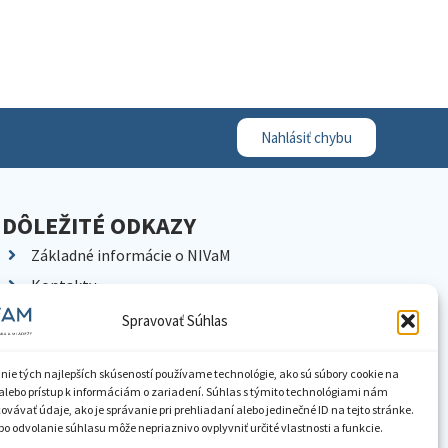
Nahlásiť chybu
DÔLEŽITÉ ODKAZY
Základné informácie o NIVaM
Kontakty
Kariéra
Spravovať Súhlas
Kde nás nájdete
Pracoviská NIVaM
nie tých najlepších skúseností používame technológie, ako sú súbory cookie na
alebo prístup k informáciám o zariadení. Súhlas s týmito technológiami nám
Dokumenty inštitúcie
vávať údaje, ako je správanie pri prehliadaní alebo jedinečné ID na tejto stránke.
o odvolanie súhlasu môže nepriaznivo ovplyvniť určité vlastnosti a funkcie.
Knižnica