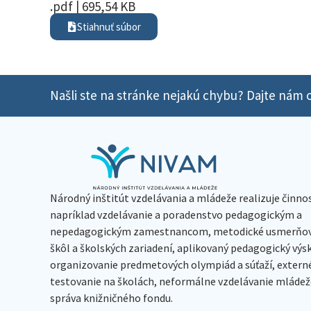
.pdf | 695,54 KB
Stiahnuť súbor
Našli ste na stránke nejakú chybu? Dajte nám o
Národný inštitút vzdelávania a mládeže realizuje činno
napríklad vzdelávanie a poradenstvo pedagogickým a
nepedagogickým zamestnancom, metodické usmerňov
škôl a školských zariadení, aplikovaný pedagogický vý
organizovanie predmetových olympiád a súťaží, extern
testovanie na školách, neformálne vzdelávanie mládeže
správa knižničného fondu.