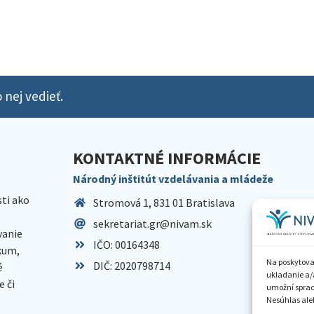
 nej vedieť.
KONTAKTNÉ INFORMÁCIE
Národný inštitút vzdelávania a mládeže
sti ako
Stromová 1, 831 01 Bratislava
sekretariat.gr@nivam.sk
anie
IČO: 00164348
skum,
Na poskytova
DIČ: 2020798714
é
ukladanie a/
 či
umožní spraco
Nesúhlas aleb