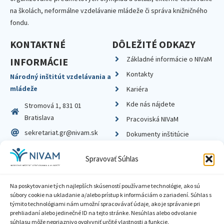
na školách, neformálne vzdelávanie mládeže či správa knižničného
fondu.
KONTAKTNÉ
DÔLEŽITÉ ODKAZY
Základné informácie o NIVaM
INFORMÁCIE
Kontakty
Národný inštitút vzdelávania a
mládeže
Kariéra
Kde nás nájdete
Stromová 1, 831 01
Bratislava
Pracoviská NIVaM
sekretariat.gr@nivam.sk
Dokumenty inštitúcie
IČO: 00164348
Knižnica
Spravovať Súhlas
DIČ: 2020798714
Na poskytovanie tých najlepších skúseností používame technológie, ako sú
súbory cookie na ukladanie a/alebo prístup k informáciám o zariadení. Súhlas s
týmito technológiami nám umožní spracovávať údaje, ako je správanie pri
prehliadaní alebo jedinečné ID na tejto stránke. Nesúhlas alebo odvolanie
Zásady ochrany súkromia
súhlasu môže nepriaznivo ovplyvniť určité vlastnosti a funkcie.