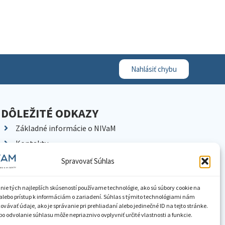
Nahlásiť chybu
DÔLEŽITÉ ODKAZY
Základné informácie o NIVaM
Kontakty
Kariéra
Spravovať Súhlas
Kde nás nájdete
Pracoviská NIVaM
nie tých najlepších skúseností používame technológie, ako sú súbory cookie na
alebo prístup k informáciám o zariadení. Súhlas s týmito technológiami nám
Dokumenty inštitúcie
vávať údaje, ako je správanie pri prehliadaní alebo jedinečné ID na tejto stránke.
o odvolanie súhlasu môže nepriaznivo ovplyvniť určité vlastnosti a funkcie.
Knižnica