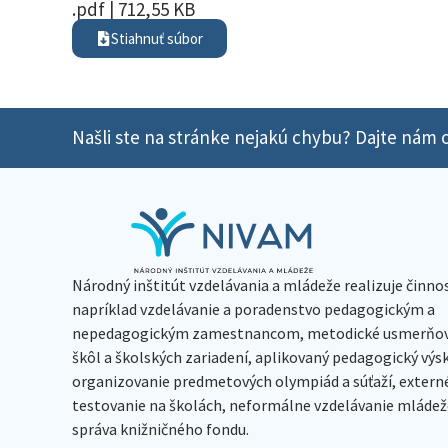
.pdf | 712,55 KB
Stiahnuť súbor
Našli ste na stránke nejakú chybu? Dajte nám o
Národný inštitút vzdelávania a mládeže realizuje činno
napríklad vzdelávanie a poradenstvo pedagogickým a
nepedagogickým zamestnancom, metodické usmerňov
škôl a školských zariadení, aplikovaný pedagogický vý
organizovanie predmetových olympiád a súťaží, extern
testovanie na školách, neformálne vzdelávanie mládeže
správa knižničného fondu.