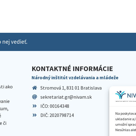
 nej vedieť.
KONTAKTNÉ INFORMÁCIE
Národný inštitút vzdelávania a mládeže
sti ako
Stromová 1, 831 01 Bratislava
sekretariat.gr@nivam.sk
anie
IČO: 00164348
skum,
Na poskytova
DIČ: 2020798714
é
ukladanie a/
 či
umožní spraco
Nesúhlas aleb