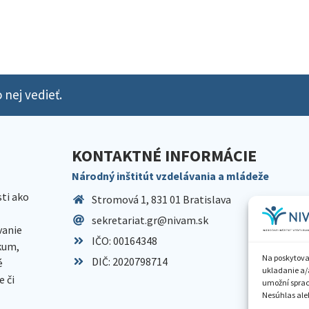
 nej vedieť.
KONTAKTNÉ INFORMÁCIE
Národný inštitút vzdelávania a mládeže
sti ako
Stromová 1, 831 01 Bratislava
sekretariat.gr@nivam.sk
anie
IČO: 00164348
skum,
Na poskytova
DIČ: 2020798714
é
ukladanie a/
 či
umožní spraco
Nesúhlas aleb