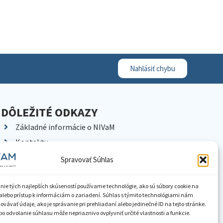
Nahlásiť chybu
DÔLEŽITÉ ODKAZY
Základné informácie o NIVaM
Kontakty
Kariéra
Spravovať Súhlas
Kde nás nájdete
Pracoviská NIVaM
nie tých najlepších skúseností používame technológie, ako sú súbory cookie na
alebo prístup k informáciám o zariadení. Súhlas s týmito technológiami nám
Dokumenty inštitúcie
vávať údaje, ako je správanie pri prehliadaní alebo jedinečné ID na tejto stránke.
o odvolanie súhlasu môže nepriaznivo ovplyvniť určité vlastnosti a funkcie.
Knižnica