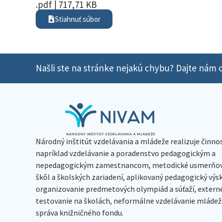
.pdf | 717,71 KB
Stiahnuť súbor
Našli ste na stránke nejakú chybu? Dajte nám o
Národný inštitút vzdelávania a mládeže realizuje činno
napríklad vzdelávanie a poradenstvo pedagogickým a
nepedagogickým zamestnancom, metodické usmerňov
škôl a školských zariadení, aplikovaný pedagogický vý
organizovanie predmetových olympiád a súťaží, extern
testovanie na školách, neformálne vzdelávanie mládeže
správa knižničného fondu.