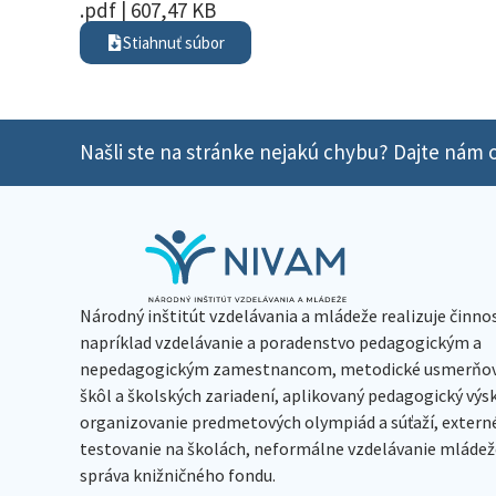
.pdf | 607,47 KB
Stiahnuť súbor
Našli ste na stránke nejakú chybu? Dajte nám o
Národný inštitút vzdelávania a mládeže realizuje činno
napríklad vzdelávanie a poradenstvo pedagogickým a
nepedagogickým zamestnancom, metodické usmerňov
škôl a školských zariadení, aplikovaný pedagogický vý
organizovanie predmetových olympiád a súťaží, extern
testovanie na školách, neformálne vzdelávanie mládeže
správa knižničného fondu.