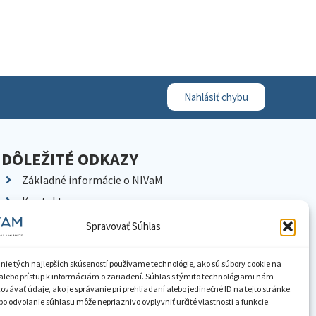
Nahlásiť chybu
DÔLEŽITÉ ODKAZY
Základné informácie o NIVaM
Kontakty
Kariéra
Spravovať Súhlas
Kde nás nájdete
Pracoviská NIVaM
nie tých najlepších skúseností používame technológie, ako sú súbory cookie na
alebo prístup k informáciám o zariadení. Súhlas s týmito technológiami nám
Dokumenty inštitúcie
vávať údaje, ako je správanie pri prehliadaní alebo jedinečné ID na tejto stránke.
o odvolanie súhlasu môže nepriaznivo ovplyvniť určité vlastnosti a funkcie.
Knižnica