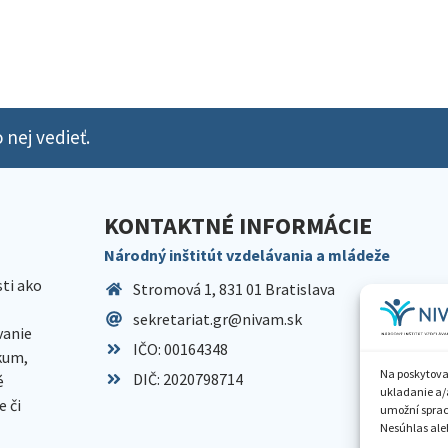
 nej vedieť.
KONTAKTNÉ INFORMÁCIE
Národný inštitút vzdelávania a mládeže
sti ako
Stromová 1, 831 01 Bratislava
sekretariat.gr@nivam.sk
anie
IČO: 00164348
skum,
Na poskytova
DIČ: 2020798714
é
ukladanie a/
 či
umožní spraco
Nesúhlas aleb