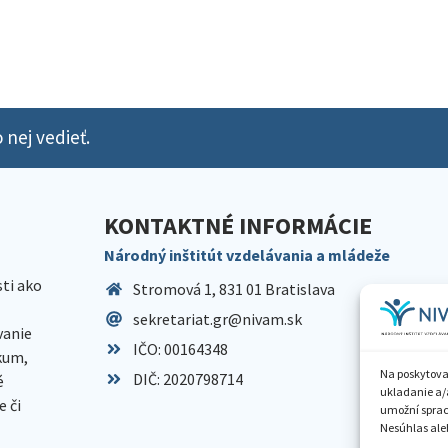
 nej vedieť.
KONTAKTNÉ INFORMÁCIE
Národný inštitút vzdelávania a mládeže
sti ako
Stromová 1, 831 01 Bratislava
sekretariat.gr@nivam.sk
anie
IČO: 00164348
skum,
Na poskytova
DIČ: 2020798714
é
ukladanie a/
 či
umožní spraco
Nesúhlas aleb