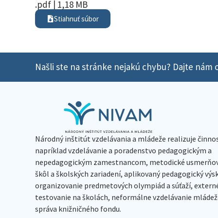
.pdf | 1,18 MB
Stiahnuť súbor
Našli ste na stránke nejakú chybu? Dajte nám o
Národný inštitút vzdelávania a mládeže realizuje činno
napríklad vzdelávanie a poradenstvo pedagogickým a
nepedagogickým zamestnancom, metodické usmerňov
škôl a školských zariadení, aplikovaný pedagogický vý
organizovanie predmetových olympiád a súťaží, extern
testovanie na školách, neformálne vzdelávanie mládeže
správa knižničného fondu.