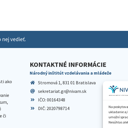
 nej vedieť.
KONTAKTNÉ INFORMÁCIE
Národný inštitút vzdelávania a mládeže
sti ako
Stromová 1, 831 01 Bratislava
sekretariat.gr@nivam.sk
anie
IČO: 00164348
skum,
Na poskytova
DIČ: 2020798714
é
ukladanie a/
 či
umožní spraco
Nesúhlas aleb