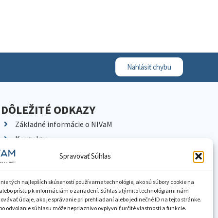
Nahlásiť chybu
DÔLEŽITÉ ODKAZY
Základné informácie o NIVaM
Kontakty
Kariéra
Spravovať Súhlas
Kde nás nájdete
Pracoviská NIVaM
nie tých najlepších skúseností používame technológie, ako sú súbory cookie na
alebo prístup k informáciám o zariadení. Súhlas s týmito technológiami nám
Dokumenty inštitúcie
vávať údaje, ako je správanie pri prehliadaní alebo jedinečné ID na tejto stránke.
o odvolanie súhlasu môže nepriaznivo ovplyvniť určité vlastnosti a funkcie.
Knižnica