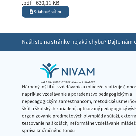
.pdf | 630,11 KB
Stiahnuť súbor
Našli ste na stránke nejakú chybu? Dajte nám o
Národný inštitút vzdelávania a mládeže realizuje činno
napríklad vzdelávanie a poradenstvo pedagogickým a
nepedagogickým zamestnancom, metodické usmerňov
škôl a školských zariadení, aplikovaný pedagogický vý
organizovanie predmetových olympiád a súťaží, extern
testovanie na školách, neformálne vzdelávanie mládeže
správa knižničného fondu.