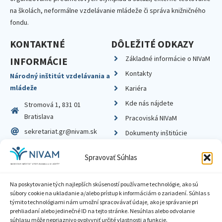
na školách, neformálne vzdelávanie mládeže či správa knižničného
fondu.
KONTAKTNÉ
DÔLEŽITÉ ODKAZY
Základné informácie o NIVaM
INFORMÁCIE
Kontakty
Národný inštitút vzdelávania a
mládeže
Kariéra
Kde nás nájdete
Stromová 1, 831 01
Bratislava
Pracoviská NIVaM
sekretariat.gr@nivam.sk
Dokumenty inštitúcie
IČO: 00164348
Knižnica
Spravovať Súhlas
DIČ: 2020798714
Na poskytovanie tých najlepších skúseností používame technológie, ako sú
súbory cookie na ukladanie a/alebo prístup k informáciám o zariadení. Súhlas s
týmito technológiami nám umožní spracovávať údaje, ako je správanie pri
prehliadaní alebo jedinečné ID na tejto stránke. Nesúhlas alebo odvolanie
Zásady ochrany súkromia
súhlasu môže nepriaznivo ovplyvniť určité vlastnosti a funkcie.