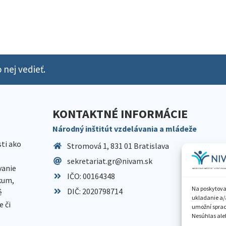
 nej vedieť.
KONTAKTNÉ INFORMÁCIE
Národný inštitút vzdelávania a mládeže
sti ako
Stromová 1, 831 01 Bratislava
sekretariat.gr@nivam.sk
anie
IČO: 00164348
skum,
Na poskytova
DIČ: 2020798714
é
ukladanie a/
 či
umožní spraco
Nesúhlas aleb