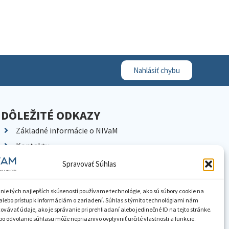
Nahlásiť chybu
DÔLEŽITÉ ODKAZY
Základné informácie o NIVaM
Kontakty
Kariéra
Spravovať Súhlas
Kde nás nájdete
Pracoviská NIVaM
nie tých najlepších skúseností používame technológie, ako sú súbory cookie na
alebo prístup k informáciám o zariadení. Súhlas s týmito technológiami nám
Dokumenty inštitúcie
vávať údaje, ako je správanie pri prehliadaní alebo jedinečné ID na tejto stránke.
o odvolanie súhlasu môže nepriaznivo ovplyvniť určité vlastnosti a funkcie.
Knižnica