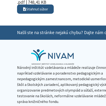
.pdf | 748,41 KB
Stiahnuť súbor
Našli ste na stránke nejakú chybu? Dajte nám o
Národný inštitút vzdelávania a mládeže realizuje činno
napríklad vzdelávanie a poradenstvo pedagogickým a
nepedagogickým zamestnancom, metodické usmerňov
škôl a školských zariadení, aplikovaný pedagogický vý
organizovanie predmetových olympiád a súťaží, extern
testovanie na školách, neformálne vzdelávanie mládeže
správa knižničného fondu.