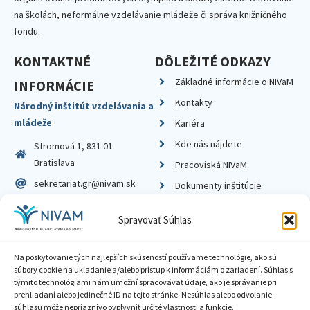
na školách, neformálne vzdelávanie mládeže či správa knižničného
fondu.
KONTAKTNÉ
DÔLEŽITÉ ODKAZY
Základné informácie o NIVaM
INFORMÁCIE
Kontakty
Národný inštitút vzdelávania a
mládeže
Kariéra
Kde nás nájdete
Stromová 1, 831 01
Bratislava
Pracoviská NIVaM
sekretariat.gr@nivam.sk
Dokumenty inštitúcie
IČO: 00164348
Knižnica
Spravovať Súhlas
DIČ: 2020798714
Na poskytovanie tých najlepších skúseností používame technológie, ako sú
súbory cookie na ukladanie a/alebo prístup k informáciám o zariadení. Súhlas s
týmito technológiami nám umožní spracovávať údaje, ako je správanie pri
prehliadaní alebo jedinečné ID na tejto stránke. Nesúhlas alebo odvolanie
Zásady ochrany súkromia
súhlasu môže nepriaznivo ovplyvniť určité vlastnosti a funkcie.