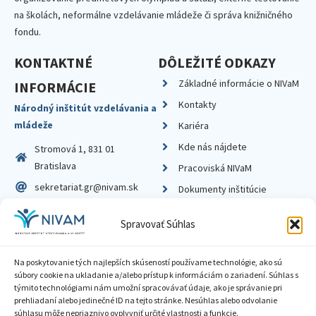
na školách, neformálne vzdelávanie mládeže či správa knižničného
fondu.
KONTAKTNÉ
DÔLEŽITÉ ODKAZY
Základné informácie o NIVaM
INFORMÁCIE
Kontakty
Národný inštitút vzdelávania a
mládeže
Kariéra
Kde nás nájdete
Stromová 1, 831 01
Bratislava
Pracoviská NIVaM
sekretariat.gr@nivam.sk
Dokumenty inštitúcie
IČO: 00164348
Knižnica
Spravovať Súhlas
DIČ: 2020798714
Na poskytovanie tých najlepších skúseností používame technológie, ako sú
súbory cookie na ukladanie a/alebo prístup k informáciám o zariadení. Súhlas s
týmito technológiami nám umožní spracovávať údaje, ako je správanie pri
prehliadaní alebo jedinečné ID na tejto stránke. Nesúhlas alebo odvolanie
Zásady ochrany súkromia
súhlasu môže nepriaznivo ovplyvniť určité vlastnosti a funkcie.