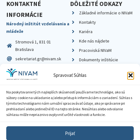
KONTAKTNÉ
DÔLEŽITÉ ODKAZY
Základné informácie o NIVaM
INFORMÁCIE
Kontakty
Národný inštitút vzdelávania a
mládeže
Kariéra
Kde nás nájdete
Stromová 1, 831 01
Bratislava
Pracoviská NIVaM
sekretariat.gr@nivam.sk
Dokumenty inštitúcie
IČO: 00164348
Knižnica
Spravovať Súhlas
DIČ: 2020798714
Na poskytovanie tých najlepších skúseností používame technológie, ako sú
súbory cookie na ukladanie a/alebo prístup k informáciám o zariadení. Súhlas s
týmito technológiami nám umožní spracovávať údaje, ako je správanie pri
prehliadaní alebo jedinečné ID na tejto stránke. Nesúhlas alebo odvolanie
Zásady ochrany súkromia
súhlasu môže nepriaznivo ovplyvniť určité vlastnosti a funkcie.
Vyhlásenie o prístupnosti
Prijať
Sprístupnenie informácií