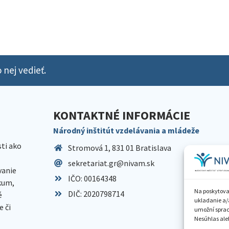
 nej vedieť.
KONTAKTNÉ INFORMÁCIE
Národný inštitút vzdelávania a mládeže
sti ako
Stromová 1, 831 01 Bratislava
sekretariat.gr@nivam.sk
anie
IČO: 00164348
skum,
Na poskytova
DIČ: 2020798714
é
ukladanie a/
 či
umožní spraco
Nesúhlas aleb