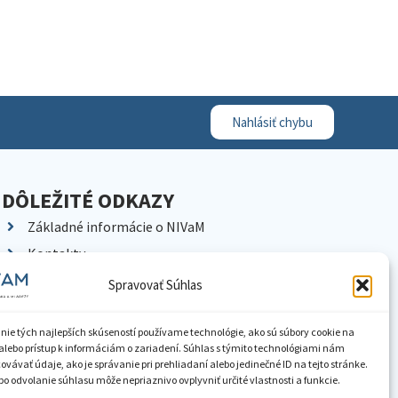
Nahlásiť chybu
DÔLEŽITÉ ODKAZY
Základné informácie o NIVaM
Kontakty
Kariéra
Spravovať Súhlas
Kde nás nájdete
Pracoviská NIVaM
nie tých najlepších skúseností používame technológie, ako sú súbory cookie na
alebo prístup k informáciám o zariadení. Súhlas s týmito technológiami nám
Dokumenty inštitúcie
vávať údaje, ako je správanie pri prehliadaní alebo jedinečné ID na tejto stránke.
o odvolanie súhlasu môže nepriaznivo ovplyvniť určité vlastnosti a funkcie.
Knižnica