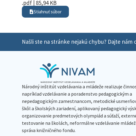
.pdf | 85,94 KB
Stiahnuť súbor
Našli ste na stránke nejakú chybu? Dajte nám o
Národný inštitút vzdelávania a mládeže realizuje činno
napríklad vzdelávanie a poradenstvo pedagogickým a
nepedagogickým zamestnancom, metodické usmerňov
škôl a školských zariadení, aplikovaný pedagogický vý
organizovanie predmetových olympiád a súťaží, extern
testovanie na školách, neformálne vzdelávanie mládeže
správa knižničného fondu.