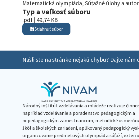
Matematická olympiáda
,
Súťažné úlohy a autor
Typ a veľkosť súboru
.pdf | 49,74 KB
Stiahnuť súbor
Našli ste na stránke nejakú chybu? Dajte nám o
Národný inštitút vzdelávania a mládeže realizuje činno
napríklad vzdelávanie a poradenstvo pedagogickým a
nepedagogickým zamestnancom, metodické usmerňov
škôl a školských zariadení, aplikovaný pedagogický vý
organizovanie predmetových olympiád a súťaží, extern