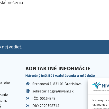
ské riešenia
 nej vedieť.
KONTAKTNÉ INFORMÁCIE
Národný inštitút vzdelávania a mládeže
sti ako
Stromová 1, 831 01 Bratislava
sekretariat.gr@nivam.sk
anie
IČO: 00164348
skum,
Na poskytova
ukladanie a/
DIČ: 2020798714
é
umožní spraco