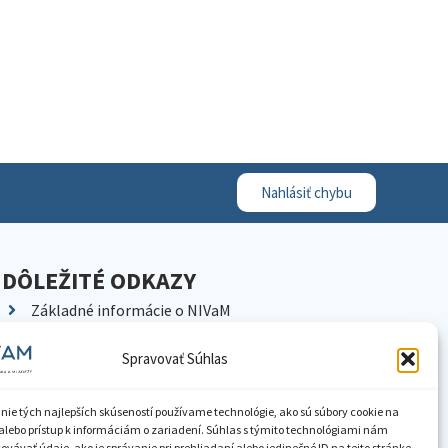
Nahlásiť chybu
DÔLEŽITÉ ODKAZY
Základné informácie o NIVaM
Kontakty
Spravovať Súhlas
Kariéra
Kde nás nájdete
nie tých najlepších skúseností používame technológie, ako sú súbory cookie na
Pracoviská NIVaM
alebo prístup k informáciám o zariadení. Súhlas s týmito technológiami nám
vávať údaje, ako je správanie pri prehliadaní alebo jedinečné ID na tejto stránke.