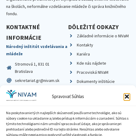
na školách, neformálne vzdelávanie mládeže či správa knižničného
fondu.
KONTAKTNÉ
DÔLEŽITÉ ODKAZY
Základné informácie o NIVaM
INFORMÁCIE
Kontakty
Národný inštitút vzdelávania a
mládeže
Kariéra
Kde nás nájdete
Stromová 1, 831 01
Bratislava
Pracoviská NIVaM
sekretariat.gr@nivam.sk
Dokumenty inštitúcie
IČO: 00164348
Knižnica
Spravovať Súhlas
DIČ: 2020798714
Na poskytovanie tých najlepších skúseností používame technológie, ako sú
súbory cookie na ukladanie a/alebo prístup k informáciám o zariadení. Súhlas s
týmito technológiami nám umožní spracovávať údaje, ako je správanie pri
prehliadaní alebo jedinečné ID na tejto stránke. Nesúhlas alebo odvolanie
Zásady ochrany súkromia
súhlasu môže nepriaznivo ovplyvniť určité vlastnosti a funkcie.