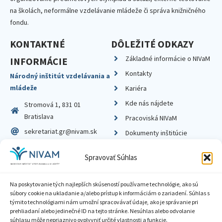
na školách, neformálne vzdelávanie mládeže či správa knižničného
fondu.
KONTAKTNÉ
DÔLEŽITÉ ODKAZY
Základné informácie o NIVaM
INFORMÁCIE
Kontakty
Národný inštitút vzdelávania a
mládeže
Kariéra
Kde nás nájdete
Stromová 1, 831 01
Bratislava
Pracoviská NIVaM
sekretariat.gr@nivam.sk
Dokumenty inštitúcie
IČO: 00164348
Knižnica
Spravovať Súhlas
DIČ: 2020798714
Na poskytovanie tých najlepších skúseností používame technológie, ako sú
súbory cookie na ukladanie a/alebo prístup k informáciám o zariadení. Súhlas s
týmito technológiami nám umožní spracovávať údaje, ako je správanie pri
prehliadaní alebo jedinečné ID na tejto stránke. Nesúhlas alebo odvolanie
Zásady ochrany súkromia
súhlasu môže nepriaznivo ovplyvniť určité vlastnosti a funkcie.