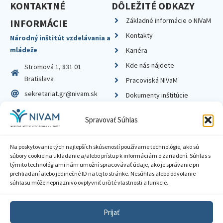
KONTAKTNÉ
DÔLEŽITÉ ODKAZY
Základné informácie o NIVaM
INFORMÁCIE
Kontakty
Národný inštitút vzdelávania a
mládeže
Kariéra
Kde nás nájdete
Stromová 1, 831 01
Bratislava
Pracoviská NIVaM
sekretariat.gr@nivam.sk
Dokumenty inštitúcie
IČO: 00164348
Knižnica
Spravovať Súhlas
DIČ: 2020798714
Na poskytovanie tých najlepších skúseností používame technológie, ako sú
súbory cookie na ukladanie a/alebo prístup k informáciám o zariadení. Súhlas s
týmito technológiami nám umožní spracovávať údaje, ako je správanie pri
prehliadaní alebo jedinečné ID na tejto stránke. Nesúhlas alebo odvolanie
Zásady ochrany súkromia
súhlasu môže nepriaznivo ovplyvniť určité vlastnosti a funkcie.
Vyhlásenie o prístupnosti
Prijať
Sprístupnenie informácií