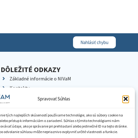
Nahlásiť chybu
DÔLEŽITÉ ODKAZY
Základné informácie o NIVaM
Kontakty
Kariéra
Spravovať Súhlas
Kde nás nájdete
Pracoviská NIVaM
nie tých najlepších skúseností používame technológie, ako sú súbory cookie na
alebo prístup k informáciám o zariadení. Súhlas s týmito technológiami nám
Dokumenty inštitúcie
vávať údaje, ako je správanie pri prehliadaní alebo jedinečné ID na tejto stránke.
o odvolanie súhlasu môže nepriaznivo ovplyvniť určité vlastnosti a funkcie.
Knižnica