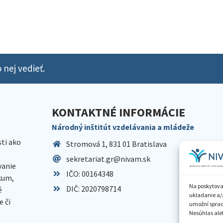
 nej vedieť.
KONTAKTNÉ INFORMÁCIE
Národný inštitút vzdelávania a mládeže
sti ako
Stromová 1, 831 01 Bratislava
sekretariat.gr@nivam.sk
anie
IČO: 00164348
skum,
Na poskytova
DIČ: 2020798714
é
ukladanie a/
 či
umožní spraco
Nesúhlas aleb