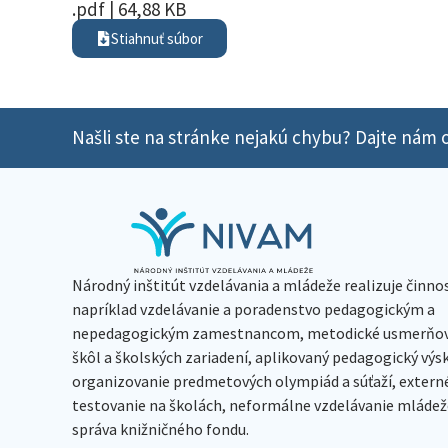
.pdf | 64,88 KB
Stiahnuť súbor
Našli ste na stránke nejakú chybu? Dajte nám o
Národný inštitút vzdelávania a mládeže realizuje činno
napríklad vzdelávanie a poradenstvo pedagogickým a
nepedagogickým zamestnancom, metodické usmerňov
škôl a školských zariadení, aplikovaný pedagogický vý
organizovanie predmetových olympiád a súťaží, extern
testovanie na školách, neformálne vzdelávanie mládeže
správa knižničného fondu.