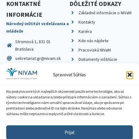
KONTAKTNÉ
DÔLEŽITÉ ODKAZY
Základné informácie o NIVaM
INFORMÁCIE
Kontakty
Národný inštitút vzdelávania a
mládeže
Kariéra
Kde nás nájdete
Stromová 1, 831 01
Bratislava
Pracoviská NIVaM
sekretariat.gr@nivam.sk
Dokumenty inštitúcie
IČO: 00164348
Knižnica
Spravovať Súhlas
DIČ: 2020798714
Na poskytovanie tých najlepších skúseností používame technológie, ako sú
súbory cookie na ukladanie a/alebo prístup k informáciám o zariadení. Súhlas s
týmito technológiami nám umožní spracovávať údaje, ako je správanie pri
prehliadaní alebo jedinečné ID na tejto stránke. Nesúhlas alebo odvolanie
Zásady ochrany súkromia
súhlasu môže nepriaznivo ovplyvniť určité vlastnosti a funkcie.
Vyhlásenie o prístupnosti
Prijať
Sprístupnenie informácií