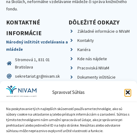
na školách, neformálne vzdelávanie mládeže či správa knižničného
fondu.
KONTAKTNÉ
DÔLEŽITÉ ODKAZY
Základné informácie o NIVaM
INFORMÁCIE
Kontakty
Národný inštitút vzdelávania a
mládeže
Kariéra
Kde nás nájdete
Stromová 1, 831 01
Bratislava
Pracoviská NIVaM
sekretariat.gr@nivam.sk
Dokumenty inštitúcie
IČO: 00164348
Knižnica
Spravovať Súhlas
DIČ: 2020798714
Na poskytovanie tých najlepších skúseností používame technológie, ako sú
súbory cookie na ukladanie a/alebo prístup k informáciám o zariadení. Súhlas s
týmito technológiami nám umožní spracovávať údaje, ako je správanie pri
prehliadaní alebo jedinečné ID na tejto stránke. Nesúhlas alebo odvolanie
Zásady ochrany súkromia
súhlasu môže nepriaznivo ovplyvniť určité vlastnosti a funkcie.