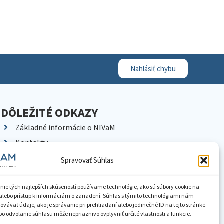
Nahlásiť chybu
DÔLEŽITÉ ODKAZY
Základné informácie o NIVaM
Kontakty
Kariéra
Spravovať Súhlas
Kde nás nájdete
Pracoviská NIVaM
nie tých najlepších skúseností používame technológie, ako sú súbory cookie na
alebo prístup k informáciám o zariadení. Súhlas s týmito technológiami nám
Dokumenty inštitúcie
vávať údaje, ako je správanie pri prehliadaní alebo jedinečné ID na tejto stránke.
o odvolanie súhlasu môže nepriaznivo ovplyvniť určité vlastnosti a funkcie.
Knižnica