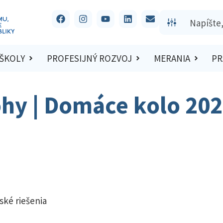
 ŠKOLY
PROFESIJNÝ ROZVOJ
MERANIA
PR
ohy | Domáce kolo 20
ské riešenia