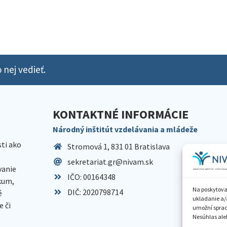
 nej vedieť.
KONTAKTNÉ INFORMÁCIE
Národný inštitút vzdelávania a mládeže
sti ako
Stromová 1, 831 01 Bratislava
sekretariat.gr@nivam.sk
anie
IČO: 00164348
skum,
Na poskytova
DIČ: 2020798714
é
ukladanie a/
 či
umožní spraco
Nesúhlas aleb