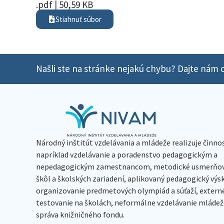
.pdf | 50,59 KB
Stiahnuť súbor
Našli ste na stránke nejakú chybu? Dajte nám o
Národný inštitút vzdelávania a mládeže realizuje činno
napríklad vzdelávanie a poradenstvo pedagogickým a
nepedagogickým zamestnancom, metodické usmerňov
škôl a školských zariadení, aplikovaný pedagogický vý
organizovanie predmetových olympiád a súťaží, extern
testovanie na školách, neformálne vzdelávanie mládeže
správa knižničného fondu.