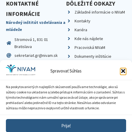
KONTAKTNÉ
DÔLEŽITÉ ODKAZY
Základné informácie o NIVaM
INFORMÁCIE
Kontakty
Národný inštitút vzdelávania a
mládeže
Kariéra
Kde nás nájdete
Stromová 1, 831 01
Bratislava
Pracoviská NIVaM
sekretariat.gr@nivam.sk
Dokumenty inštitúcie
IČO: 00164348
Knižnica
Spravovať Súhlas
DIČ: 2020798714
Na poskytovanie tých najlepších skúseností používame technológie, ako sú
súbory cookie na ukladanie a/alebo prístup k informáciám o zariadení. Súhlas s
týmito technológiami nám umožní spracovávať údaje, ako je správanie pri
prehliadaní alebo jedinečné ID na tejto stránke. Nesúhlas alebo odvolanie
Zásady ochrany súkromia
súhlasu môže nepriaznivo ovplyvniť určité vlastnosti a funkcie.
Vyhlásenie o prístupnosti
Prijať
Sprístupnenie informácií