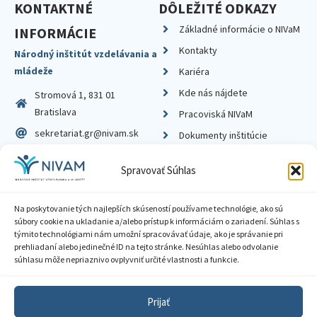
KONTAKTNÉ
DÔLEŽITÉ ODKAZY
Základné informácie o NIVaM
INFORMÁCIE
Kontakty
Národný inštitút vzdelávania a
mládeže
Kariéra
Kde nás nájdete
Stromová 1, 831 01
Bratislava
Pracoviská NIVaM
sekretariat.gr@nivam.sk
Dokumenty inštitúcie
IČO: 00164348
Knižnica
Spravovať Súhlas
DIČ: 2020798714
Na poskytovanie tých najlepších skúseností používame technológie, ako sú
súbory cookie na ukladanie a/alebo prístup k informáciám o zariadení. Súhlas s
týmito technológiami nám umožní spracovávať údaje, ako je správanie pri
prehliadaní alebo jedinečné ID na tejto stránke. Nesúhlas alebo odvolanie
Zásady ochrany súkromia
súhlasu môže nepriaznivo ovplyvniť určité vlastnosti a funkcie.
Vyhlásenie o prístupnosti
Prijať
Sprístupnenie informácií