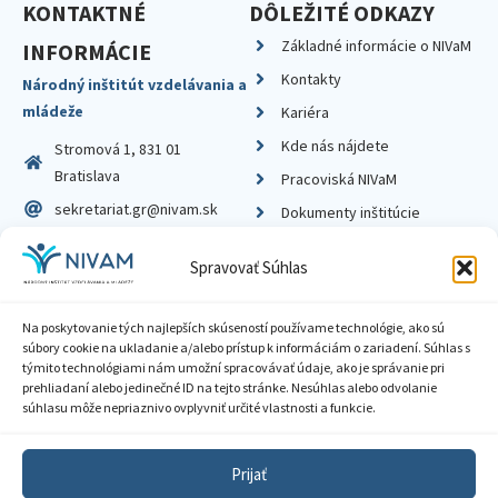
KONTAKTNÉ
DÔLEŽITÉ ODKAZY
Základné informácie o NIVaM
INFORMÁCIE
Kontakty
Národný inštitút vzdelávania a
mládeže
Kariéra
Kde nás nájdete
Stromová 1, 831 01
Bratislava
Pracoviská NIVaM
sekretariat.gr@nivam.sk
Dokumenty inštitúcie
IČO: 00164348
Knižnica
Spravovať Súhlas
DIČ: 2020798714
Na poskytovanie tých najlepších skúseností používame technológie, ako sú
súbory cookie na ukladanie a/alebo prístup k informáciám o zariadení. Súhlas s
týmito technológiami nám umožní spracovávať údaje, ako je správanie pri
prehliadaní alebo jedinečné ID na tejto stránke. Nesúhlas alebo odvolanie
Zásady ochrany súkromia
súhlasu môže nepriaznivo ovplyvniť určité vlastnosti a funkcie.
Vyhlásenie o prístupnosti
Prijať
Sprístupnenie informácií