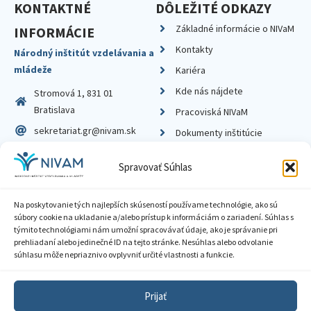
KONTAKTNÉ
DÔLEŽITÉ ODKAZY
Základné informácie o NIVaM
INFORMÁCIE
Kontakty
Národný inštitút vzdelávania a
mládeže
Kariéra
Kde nás nájdete
Stromová 1, 831 01
Bratislava
Pracoviská NIVaM
sekretariat.gr@nivam.sk
Dokumenty inštitúcie
IČO: 00164348
Knižnica
Spravovať Súhlas
DIČ: 2020798714
Na poskytovanie tých najlepších skúseností používame technológie, ako sú
súbory cookie na ukladanie a/alebo prístup k informáciám o zariadení. Súhlas s
týmito technológiami nám umožní spracovávať údaje, ako je správanie pri
prehliadaní alebo jedinečné ID na tejto stránke. Nesúhlas alebo odvolanie
Zásady ochrany súkromia
súhlasu môže nepriaznivo ovplyvniť určité vlastnosti a funkcie.
Vyhlásenie o prístupnosti
Prijať
Sprístupnenie informácií