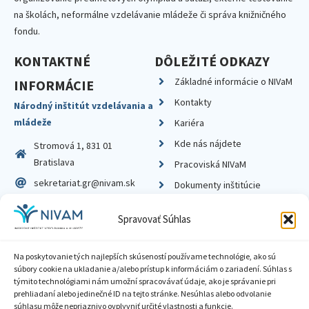
na školách, neformálne vzdelávanie mládeže či správa knižničného
fondu.
KONTAKTNÉ
DÔLEŽITÉ ODKAZY
Základné informácie o NIVaM
INFORMÁCIE
Kontakty
Národný inštitút vzdelávania a
mládeže
Kariéra
Kde nás nájdete
Stromová 1, 831 01
Bratislava
Pracoviská NIVaM
sekretariat.gr@nivam.sk
Dokumenty inštitúcie
IČO: 00164348
Knižnica
Spravovať Súhlas
DIČ: 2020798714
Na poskytovanie tých najlepších skúseností používame technológie, ako sú
súbory cookie na ukladanie a/alebo prístup k informáciám o zariadení. Súhlas s
týmito technológiami nám umožní spracovávať údaje, ako je správanie pri
prehliadaní alebo jedinečné ID na tejto stránke. Nesúhlas alebo odvolanie
Zásady ochrany súkromia
súhlasu môže nepriaznivo ovplyvniť určité vlastnosti a funkcie.