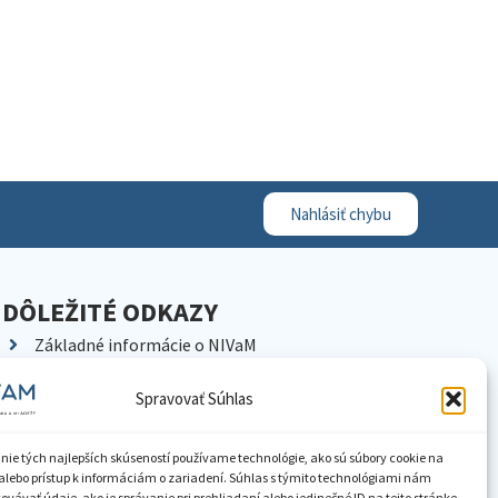
Nahlásiť chybu
DÔLEŽITÉ ODKAZY
Základné informácie o NIVaM
Kontakty
Spravovať Súhlas
Kariéra
Kde nás nájdete
nie tých najlepších skúseností používame technológie, ako sú súbory cookie na
Pracoviská NIVaM
alebo prístup k informáciám o zariadení. Súhlas s týmito technológiami nám
vávať údaje, ako je správanie pri prehliadaní alebo jedinečné ID na tejto stránke.