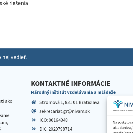
ské riešenia
 nej vedieť.
KONTAKTNÉ INFORMÁCIE
Národný inštitút vzdelávania a mládeže
sti ako
Stromová 1, 831 01 Bratislava
sekretariat.gr@nivam.sk
anie
IČO: 00164348
skum,
Na poskytova
ukladanie a/
DIČ: 2020798714
é
umožní spraco