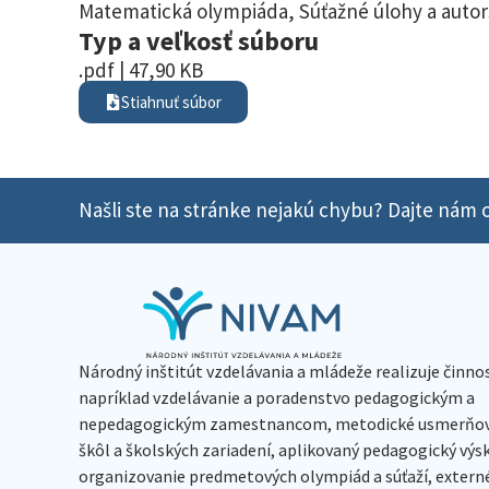
Matematická olympiáda
,
Súťažné úlohy a autor
Typ a veľkosť súboru
.pdf | 47,90 KB
Stiahnuť súbor
Našli ste na stránke nejakú chybu? Dajte nám o
Národný inštitút vzdelávania a mládeže realizuje činno
napríklad vzdelávanie a poradenstvo pedagogickým a
nepedagogickým zamestnancom, metodické usmerňov
škôl a školských zariadení, aplikovaný pedagogický vý
organizovanie predmetových olympiád a súťaží, extern