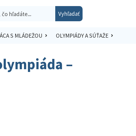
Vyhľadať
ÁCA S MLÁDEŽOU
OLYMPIÁDY A SÚŤAŽE
olympiáda –