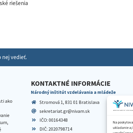
ské riešenia
 nej vedieť.
KONTAKTNÉ INFORMÁCIE
Národný inštitút vzdelávania a mládeže
sti ako
Stromová 1, 831 01 Bratislava
sekretariat.gr@nivam.sk
anie
IČO: 00164348
skum,
Na poskytova
ukladanie a/
DIČ: 2020798714
é
umožní spraco