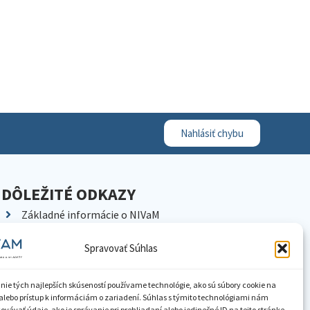
Nahlásiť chybu
DÔLEŽITÉ ODKAZY
Základné informácie o NIVaM
Kontakty
Spravovať Súhlas
Kariéra
Kde nás nájdete
nie tých najlepších skúseností používame technológie, ako sú súbory cookie na
Pracoviská NIVaM
alebo prístup k informáciám o zariadení. Súhlas s týmito technológiami nám
vávať údaje, ako je správanie pri prehliadaní alebo jedinečné ID na tejto stránke.