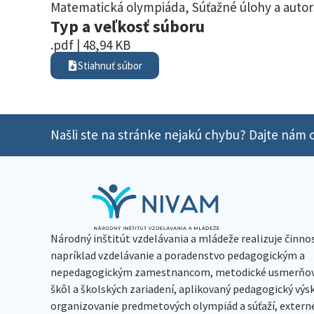
Matematická olympiáda
,
Súťažné úlohy a autor
Typ a veľkosť súboru
.pdf | 48,94 KB
Stiahnuť súbor
Našli ste na stránke nejakú chybu? Dajte nám o
Národný inštitút vzdelávania a mládeže realizuje činno
napríklad vzdelávanie a poradenstvo pedagogickým a
nepedagogickým zamestnancom, metodické usmerňov
škôl a školských zariadení, aplikovaný pedagogický vý
organizovanie predmetových olympiád a súťaží, extern