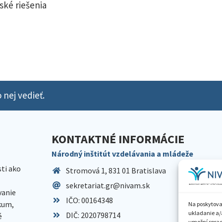
ské riešenia
 nej vedieť.
KONTAKTNÉ INFORMÁCIE
Národný inštitút vzdelávania a mládeže
sti ako
Stromová 1, 831 01 Bratislava
sekretariat.gr@nivam.sk
anie
IČO: 00164348
skum,
Na poskytova
ukladanie a/
DIČ: 2020798714
é
umožní spraco