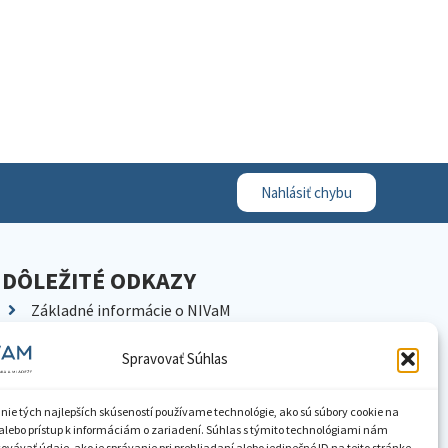
Nahlásiť chybu
DÔLEŽITÉ ODKAZY
Základné informácie o NIVaM
Kontakty
Spravovať Súhlas
Kariéra
Kde nás nájdete
nie tých najlepších skúseností používame technológie, ako sú súbory cookie na
Pracoviská NIVaM
alebo prístup k informáciám o zariadení. Súhlas s týmito technológiami nám
vávať údaje, ako je správanie pri prehliadaní alebo jedinečné ID na tejto stránke.