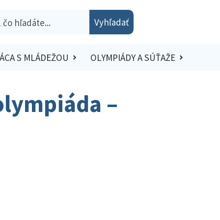
Vyhľadať
ÁCA S MLÁDEŽOU
OLYMPIÁDY A SÚŤAŽE
olympiáda –