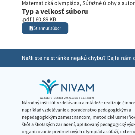
Matematická olympiáda
,
Súťažné úlohy a autor
Typ a veľkosť súboru
.pdf | 60,89 KB
Stiahnuť súbor
Našli ste na stránke nejakú chybu? Dajte nám o
Národný inštitút vzdelávania a mládeže realizuje činno
napríklad vzdelávanie a poradenstvo pedagogickým a
nepedagogickým zamestnancom, metodické usmerňov
škôl a školských zariadení, aplikovaný pedagogický vý
organizovanie predmetových olympiád a súťaží, extern