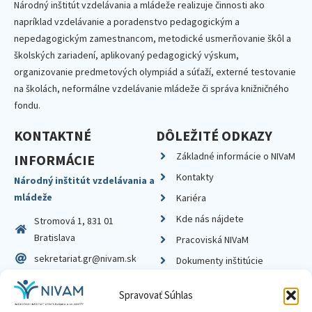
Národný inštitút vzdelávania a mládeže realizuje činnosti ako
napríklad vzdelávanie a poradenstvo pedagogickým a
nepedagogickým zamestnancom, metodické usmerňovanie škôl a
školských zariadení, aplikovaný pedagogický výskum,
organizovanie predmetových olympiád a súťaží, externé testovanie
na školách, neformálne vzdelávanie mládeže či správa knižničného
fondu.
KONTAKTNÉ
DÔLEŽITÉ ODKAZY
Základné informácie o NIVaM
INFORMÁCIE
Kontakty
Národný inštitút vzdelávania a
mládeže
Kariéra
Kde nás nájdete
Stromová 1, 831 01
Bratislava
Pracoviská NIVaM
sekretariat.gr@nivam.sk
Dokumenty inštitúcie
IČO: 00164348
Knižnica
Spravovať Súhlas
DIČ: 2020798714