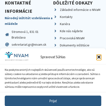
KONTAKTNÉ
DÔLEŽITÉ ODKAZY
Základné informácie o NIVaM
INFORMÁCIE
Kontakty
Národný inštitút vzdelávania a
mládeže
Kariéra
Kde nás nájdete
Stromová 1, 831 01
Bratislava
Pracoviská NIVaM
sekretariat.gr@nivam.sk
Dokumenty inštitúcie
IČO: 00164348
Knižnica
Spravovať Súhlas
DIČ: 2020798714
Na poskytovanie tých najlepších skúseností používame technológie, ako sú
súbory cookie na ukladanie a/alebo prístup k informáciám o zariadení. Súhlas s
týmito technológiami nám umožní spracovávať údaje, ako je správanie pri
prehliadaní alebo jedinečné ID na tejto stránke. Nesúhlas alebo odvolanie
Zásady ochrany súkromia
súhlasu môže nepriaznivo ovplyvniť určité vlastnosti a funkcie.
Vyhlásenie o prístupnosti
Prijať
Sprístupnenie informácií