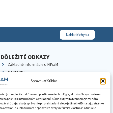
Nahlásiť chybu
DÔLEŽITÉ ODKAZY
Základné informácie o NIVaM
Kontakty
Kariéra
Spravovať Súhlas
Kde nás nájdete
Pracoviská NIVaM
nie tých najlepších skúseností používame technológie, ako sú súbory cookie na
alebo prístup k informáciám o zariadení. Súhlas s týmito technológiami nám
Dokumenty inštitúcie
vávať údaje, ako je správanie pri prehliadaní alebo jedinečné ID na tejto stránke.
o odvolanie súhlasu môže nepriaznivo ovplyvniť určité vlastnosti a funkcie.
Knižnica