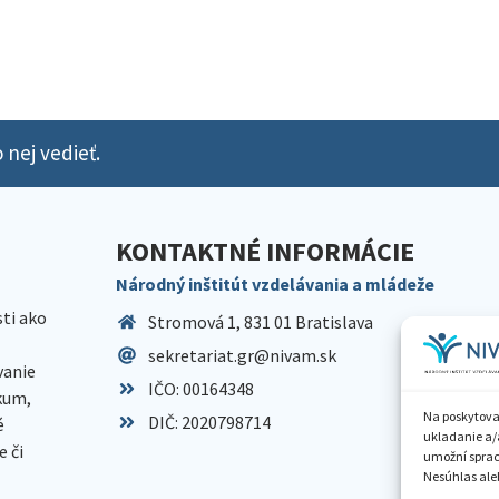
 nej vedieť.
KONTAKTNÉ INFORMÁCIE
Národný inštitút vzdelávania a mládeže
sti ako
Stromová 1, 831 01 Bratislava
sekretariat.gr@nivam.sk
anie
IČO: 00164348
skum,
Na poskytova
DIČ: 2020798714
é
ukladanie a/
 či
umožní spraco
Nesúhlas aleb