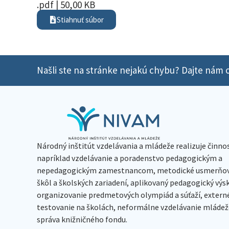
.pdf | 50,00 KB
Stiahnuť súbor
Našli ste na stránke nejakú chybu? Dajte nám o
Národný inštitút vzdelávania a mládeže realizuje činno
napríklad vzdelávanie a poradenstvo pedagogickým a
nepedagogickým zamestnancom, metodické usmerňov
škôl a školských zariadení, aplikovaný pedagogický vý
organizovanie predmetových olympiád a súťaží, extern
testovanie na školách, neformálne vzdelávanie mládeže
správa knižničného fondu.