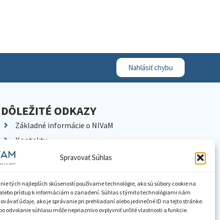
Nahlásiť chybu
DÔLEŽITÉ ODKAZY
Základné informácie o NIVaM
Kontakty
Kariéra
Spravovať Súhlas
Kde nás nájdete
Pracoviská NIVaM
nie tých najlepších skúseností používame technológie, ako sú súbory cookie na
alebo prístup k informáciám o zariadení. Súhlas s týmito technológiami nám
Dokumenty inštitúcie
vávať údaje, ako je správanie pri prehliadaní alebo jedinečné ID na tejto stránke.
o odvolanie súhlasu môže nepriaznivo ovplyvniť určité vlastnosti a funkcie.
Knižnica