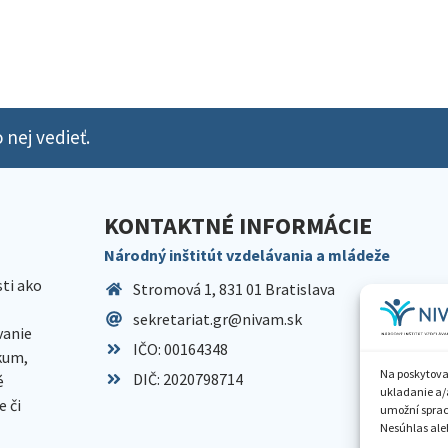
 nej vedieť.
KONTAKTNÉ INFORMÁCIE
Národný inštitút vzdelávania a mládeže
sti ako
Stromová 1, 831 01 Bratislava
sekretariat.gr@nivam.sk
anie
IČO: 00164348
skum,
Na poskytova
DIČ: 2020798714
é
ukladanie a/
 či
umožní spraco
Nesúhlas aleb