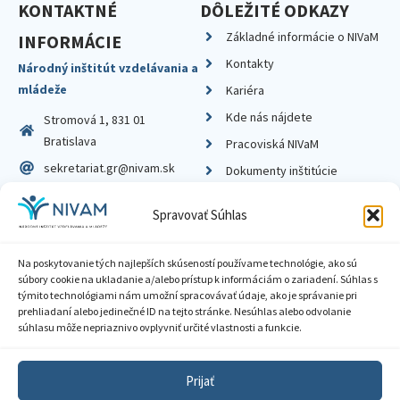
KONTAKTNÉ
DÔLEŽITÉ ODKAZY
Základné informácie o NIVaM
INFORMÁCIE
Kontakty
Národný inštitút vzdelávania a
mládeže
Kariéra
Kde nás nájdete
Stromová 1, 831 01
Bratislava
Pracoviská NIVaM
sekretariat.gr@nivam.sk
Dokumenty inštitúcie
IČO: 00164348
Knižnica
Spravovať Súhlas
DIČ: 2020798714
Na poskytovanie tých najlepších skúseností používame technológie, ako sú
súbory cookie na ukladanie a/alebo prístup k informáciám o zariadení. Súhlas s
týmito technológiami nám umožní spracovávať údaje, ako je správanie pri
prehliadaní alebo jedinečné ID na tejto stránke. Nesúhlas alebo odvolanie
Zásady ochrany súkromia
súhlasu môže nepriaznivo ovplyvniť určité vlastnosti a funkcie.
Vyhlásenie o prístupnosti
Prijať
Sprístupnenie informácií