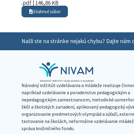
.pdf | 146,86 KB
Stiahnuť súbor
Našli ste na stránke nejakú chybu? Dajte nám o
Národný inštitút vzdelávania a mládeže realizuje činno
napríklad vzdelávanie a poradenstvo pedagogickým a
nepedagogickým zamestnancom, metodické usmerňov
škôl a školských zariadení, aplikovaný pedagogický vý
organizovanie predmetových olympiád a súťaží, extern
testovanie na školách, neformálne vzdelávanie mládeže
správa knižničného fondu.