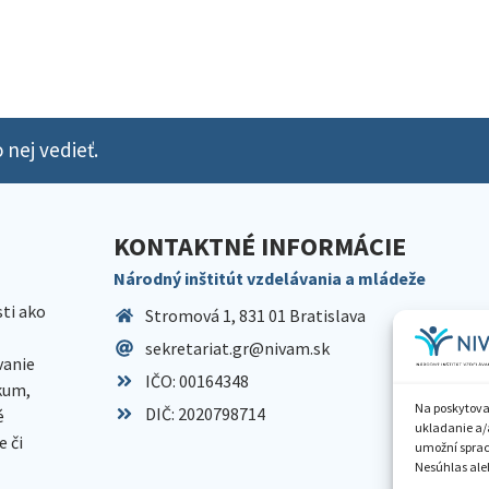
 nej vedieť.
KONTAKTNÉ INFORMÁCIE
Národný inštitút vzdelávania a mládeže
sti ako
Stromová 1, 831 01 Bratislava
sekretariat.gr@nivam.sk
anie
IČO: 00164348
skum,
Na poskytova
DIČ: 2020798714
é
ukladanie a/
 či
umožní spraco
Nesúhlas aleb