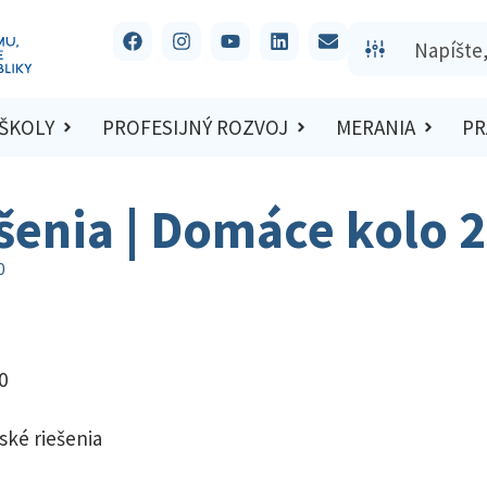
 ŠKOLY
PROFESIJNÝ ROZVOJ
MERANIA
PR
ešenia | Domáce kolo 
0
0
ské riešenia