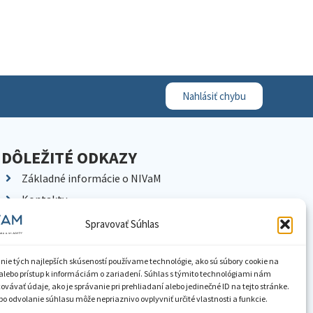
Nahlásiť chybu
DÔLEŽITÉ ODKAZY
Základné informácie o NIVaM
Kontakty
Kariéra
Spravovať Súhlas
Kde nás nájdete
Pracoviská NIVaM
nie tých najlepších skúseností používame technológie, ako sú súbory cookie na
alebo prístup k informáciám o zariadení. Súhlas s týmito technológiami nám
Dokumenty inštitúcie
vávať údaje, ako je správanie pri prehliadaní alebo jedinečné ID na tejto stránke.
o odvolanie súhlasu môže nepriaznivo ovplyvniť určité vlastnosti a funkcie.
Knižnica