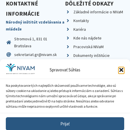
KONTAKTNÉ
DÔLEŽITÉ ODKAZY
Základné informácie o NIVaM
INFORMÁCIE
Kontakty
Národný inštitút vzdelávania a
mládeže
Kariéra
Kde nás nájdete
Stromová 1, 831 01
Bratislava
Pracoviská NIVaM
sekretariat.gr@nivam.sk
Dokumenty inštitúcie
IČO: 00164348
Knižnica
Spravovať Súhlas
DIČ: 2020798714
Na poskytovanie tých najlepších skúseností používame technológie, ako sú
súbory cookie na ukladanie a/alebo prístup k informáciám o zariadení. Súhlas s
týmito technológiami nám umožní spracovávať údaje, ako je správanie pri
prehliadaní alebo jedinečné ID na tejto stránke. Nesúhlas alebo odvolanie
Zásady ochrany súkromia
súhlasu môže nepriaznivo ovplyvniť určité vlastnosti a funkcie.
Vyhlásenie o prístupnosti
Prijať
Sprístupnenie informácií