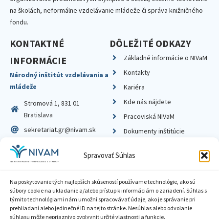
na školách, neformálne vzdelávanie mládeže či správa knižničného
fondu.
KONTAKTNÉ
DÔLEŽITÉ ODKAZY
Základné informácie o NIVaM
INFORMÁCIE
Kontakty
Národný inštitút vzdelávania a
mládeže
Kariéra
Kde nás nájdete
Stromová 1, 831 01
Bratislava
Pracoviská NIVaM
sekretariat.gr@nivam.sk
Dokumenty inštitúcie
IČO: 00164348
Knižnica
Spravovať Súhlas
DIČ: 2020798714
Na poskytovanie tých najlepších skúseností používame technológie, ako sú
súbory cookie na ukladanie a/alebo prístup k informáciám o zariadení. Súhlas s
týmito technológiami nám umožní spracovávať údaje, ako je správanie pri
prehliadaní alebo jedinečné ID na tejto stránke. Nesúhlas alebo odvolanie
Zásady ochrany súkromia
súhlasu môže nepriaznivo ovplyvniť určité vlastnosti a funkcie.