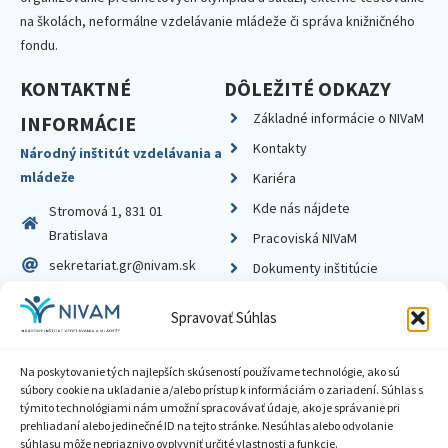
na školách, neformálne vzdelávanie mládeže či správa knižničného
fondu.
KONTAKTNÉ
DÔLEŽITÉ ODKAZY
Základné informácie o NIVaM
INFORMÁCIE
Kontakty
Národný inštitút vzdelávania a
mládeže
Kariéra
Kde nás nájdete
Stromová 1, 831 01
Bratislava
Pracoviská NIVaM
sekretariat.gr@nivam.sk
Dokumenty inštitúcie
IČO: 00164348
Knižnica
Spravovať Súhlas
DIČ: 2020798714
Na poskytovanie tých najlepších skúseností používame technológie, ako sú
súbory cookie na ukladanie a/alebo prístup k informáciám o zariadení. Súhlas s
týmito technológiami nám umožní spracovávať údaje, ako je správanie pri
prehliadaní alebo jedinečné ID na tejto stránke. Nesúhlas alebo odvolanie
Zásady ochrany súkromia
súhlasu môže nepriaznivo ovplyvniť určité vlastnosti a funkcie.