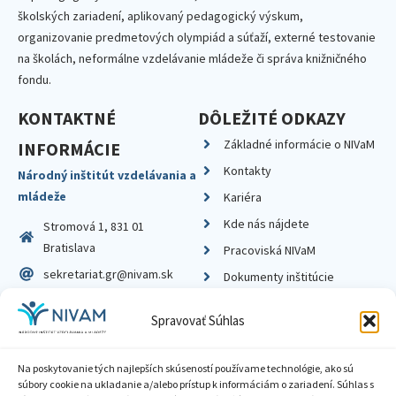
školských zariadení, aplikovaný pedagogický výskum,
organizovanie predmetových olympiád a súťaží, externé testovanie
na školách, neformálne vzdelávanie mládeže či správa knižničného
fondu.
KONTAKTNÉ
DÔLEŽITÉ ODKAZY
Základné informácie o NIVaM
INFORMÁCIE
Kontakty
Národný inštitút vzdelávania a
mládeže
Kariéra
Kde nás nájdete
Stromová 1, 831 01
Bratislava
Pracoviská NIVaM
sekretariat.gr@nivam.sk
Dokumenty inštitúcie
IČO: 00164348
Knižnica
Spravovať Súhlas
DIČ: 2020798714
Na poskytovanie tých najlepších skúseností používame technológie, ako sú
súbory cookie na ukladanie a/alebo prístup k informáciám o zariadení. Súhlas s