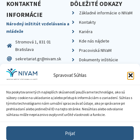
KONTAKTNÉ
DÔLEŽITÉ ODKAZY
Základné informácie o NIVaM
INFORMÁCIE
Kontakty
Národný inštitút vzdelávania a
mládeže
Kariéra
Kde nás nájdete
Stromová 1, 831 01
Bratislava
Pracoviská NIVaM
sekretariat.gr@nivam.sk
Dokumenty inštitúcie
IČO: 00164348
Knižnica
Spravovať Súhlas
DIČ: 2020798714
Na poskytovanie tých najlepších skúseností používame technológie, ako sú
súbory cookie na ukladanie a/alebo prístup k informáciám o zariadení. Súhlas s
týmito technológiami nám umožní spracovávať údaje, ako je správanie pri
prehliadaní alebo jedinečné ID na tejto stránke. Nesúhlas alebo odvolanie
Zásady ochrany súkromia
súhlasu môže nepriaznivo ovplyvniť určité vlastnosti a funkcie.
Vyhlásenie o prístupnosti
Prijať
Sprístupnenie informácií